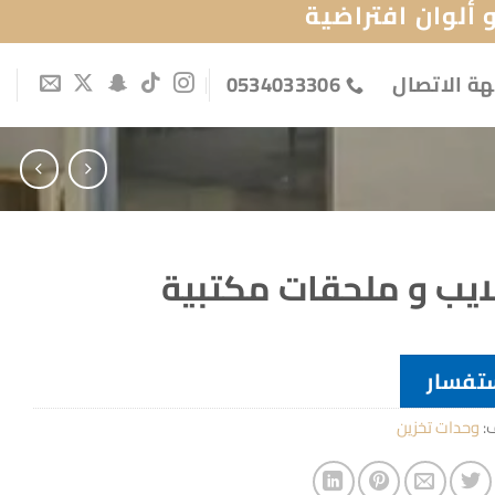
ألوان افتراضية
ة الاتصال
0534033306
ايب و ملحقات مكتبية
تفسار
ف:
وحدات تخزين