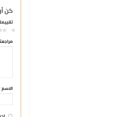
كن أو
تقييم
1
مراجع
الاسم
*
احف