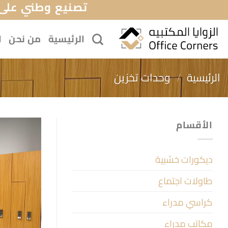
تصنيع وطني على 
خطي
لمحتوى
الرئيسية
من نحن
ا
الرئيسية
/
وحدات تخزين
الأقسام
ديكورات خشبية
طاولات اجتماع
كراسي مدراء
مكاتب مدراء