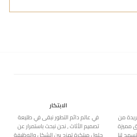
الابتكار
ريدة من
في عالم دائم التطور نبقى في طليعة
ق مميزة
تصميم الأثاث , نحن نبحث باستمرار عن
سمح لنا
حلول مبتكرة تمزج بين الشكل والوظيفة