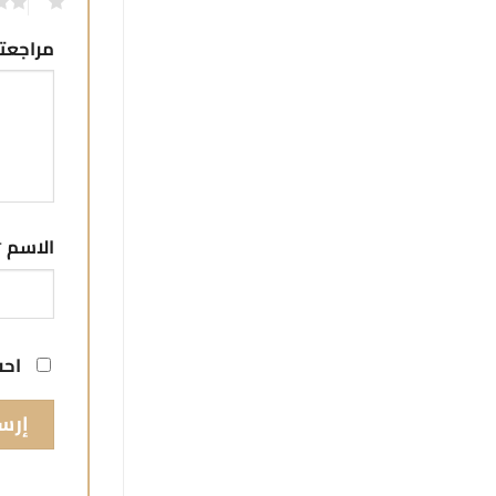
1
مراجع
الاسم
*
احف