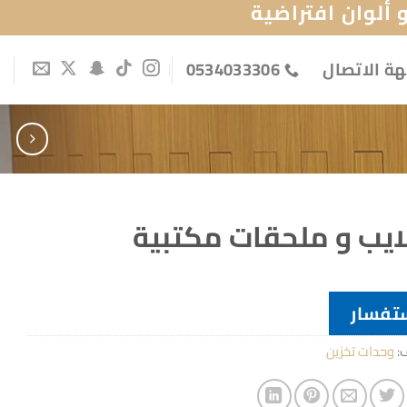
ألوان افتراضية
ة الاتصال
0534033306
ايب و ملحقات مكتبية
تفسار
ف:
وحدات تخزين