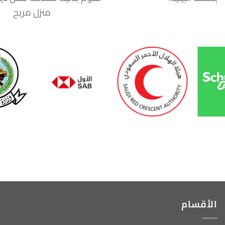
منزل مريح
الأقسام