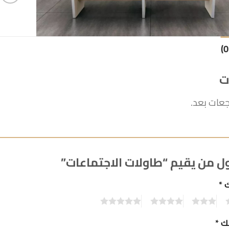
ت
جعات بعد.
ل من يقيم “طاولات الاجتماعات”
ك
*
5
4
3
2
تك
*