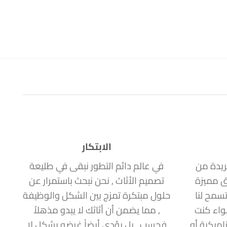
الابتكار
ريدة من
في عالم دائم التطور نبقى في طليعة
ق مميزة
تصميم الأثاث , نحن نبحث باستمرار عن
سمح لنا
حلول مبتكرة تمزج بين الشكل والوظيفة
سواء كنت
, مما يضمن أن أثاثك لا يبدو مذهلاُ
اميكية أو
فحسب , بل يؤدي أيضاً غرضه بشكل لا