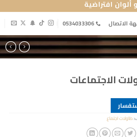
ألوان افتراضية
ة الاتصال
0534033306
لات الاجتماعات
تفسار
ف:
طاولات اجتماع