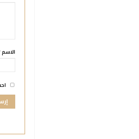
الاسم
*
احف