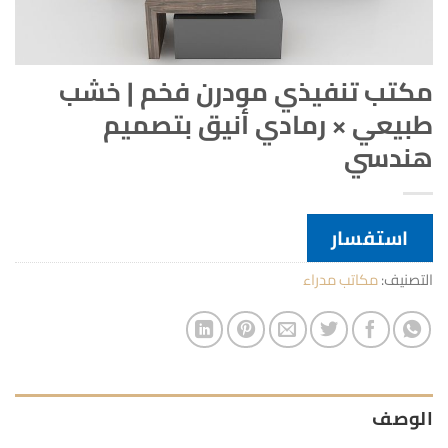
مكتب تنفيذي مودرن فخم | خشب
طبيعي × رمادي أنيق بتصميم
هندسي
استفسار
التصنيف:
مكاتب مدراء
الوصف