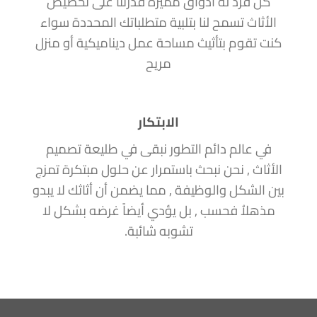
كل فرد له أذواق مميزة قدرتنا على تخصيص
الأثاث تسمح لنا بتلبية متطلباتك المحددة سواء
كنت تقوم بتأثيث مساحة عمل ديناميكية أو منزل
مريح
الابتكار
في عالم دائم التطور نبقى في طليعة تصميم
الأثاث , نحن نبحث باستمرار عن حلول مبتكرة تمزج
بين الشكل والوظيفة , مما يضمن أن أثاثك لا يبدو
مذهلاُ فحسب , بل يؤدي أيضاً غرضه بشكل لا
تشوبه شائبة.