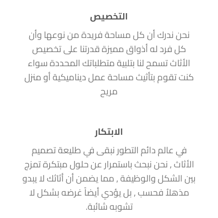
التخصيص
نحن ندرك أن كل مساحة فريدة من نوعها وأن
كل فرد له أذواق مميزة قدرتنا على تخصيص
الأثاث تسمح لنا بتلبية متطلباتك المحددة سواء
كنت تقوم بتأثيث مساحة عمل ديناميكية أو منزل
مريح
الابتكار
في عالم دائم التطور نبقى في طليعة تصميم
الأثاث , نحن نبحث باستمرار عن حلول مبتكرة تمزج
بين الشكل والوظيفة , مما يضمن أن أثاثك لا يبدو
مذهلاُ فحسب , بل يؤدي أيضاً غرضه بشكل لا
تشوبه شائبة.